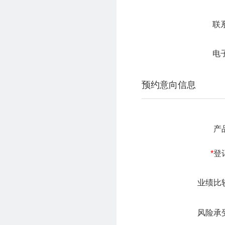
联
电
预约意向信息
产
*
登
业绩比
风险承