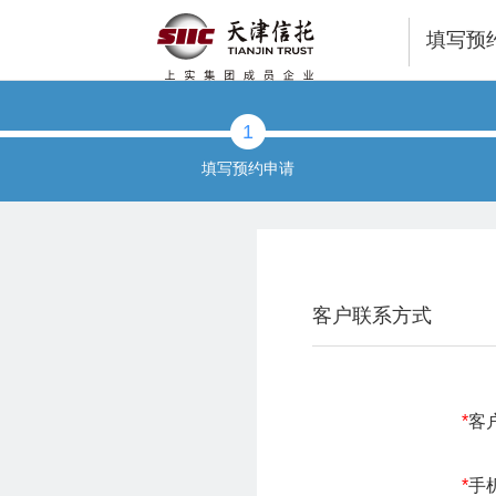
填写预
1
填写预约申请
客户联系方式
*
客
*
手