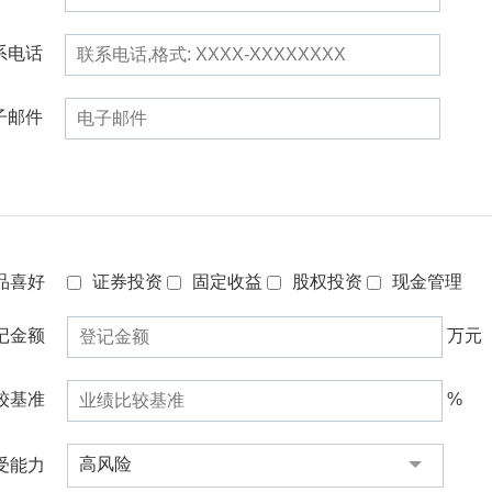
系电话
子邮件
品喜好
证券投资
固定收益
股权投资
现金管理
记金额
万元
较基准
%
高风险
受能力